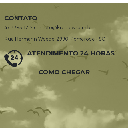
CONTATO
47 3395-1212 contato@kreitlow.com.br
Rua Hermann Weege, 2990, Pomerode - SC
ATENDIMENTO 24 HORAS
COMO CHEGAR