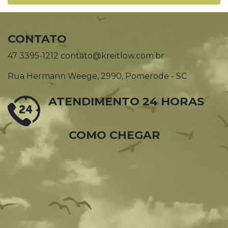
CONTATO
47 3395-1212 contato@kreitlow.com.br
Rua Hermann Weege, 2990, Pomerode - SC
ATENDIMENTO 24 HORAS
COMO CHEGAR