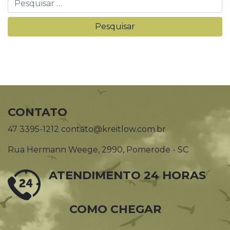
CONTATO
47 3395-1212 contato@kreitlow.com.br
Rua Hermann Weege, 2990, Pomerode - SC
ATENDIMENTO 24 HORAS
COMO CHEGAR