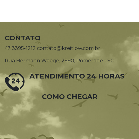
CONTATO
47 3395-1212 contato@kreitlow.com.br
Rua Hermann Weege, 2990, Pomerode - SC
ATENDIMENTO 24 HORAS
COMO CHEGAR