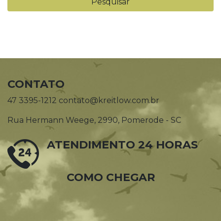
CONTATO
47 3395-1212 contato@kreitlow.com.br
Rua Hermann Weege, 2990, Pomerode - SC
ATENDIMENTO 24 HORAS
COMO CHEGAR