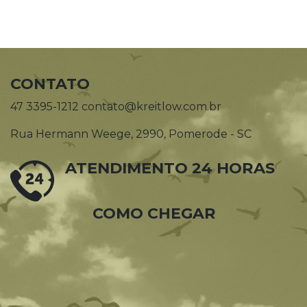
CONTATO
47 3395-1212 contato@kreitlow.com.br
Rua Hermann Weege, 2990, Pomerode - SC
ATENDIMENTO 24 HORAS
COMO CHEGAR