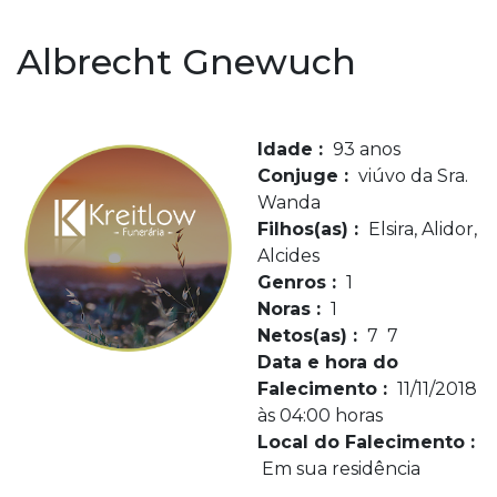
Albrecht Gnewuch
Idade :
93 anos
Conjuge :
viúvo da Sra.
Wanda
Filhos(as) :
Elsira, Alidor,
Alcides
Genros :
1
Noras :
1
Netos(as) :
7 7
Data e hora do
Falecimento :
11/11/2018
às 04:00 horas
Local do Falecimento :
Em sua residência