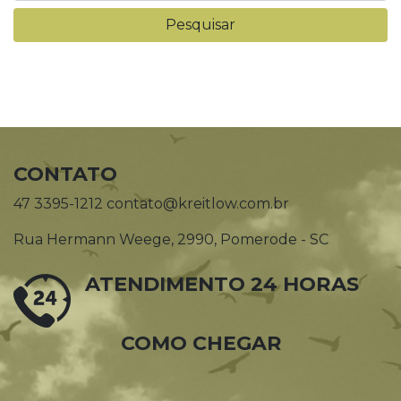
CONTATO
47 3395-1212 contato@kreitlow.com.br
Rua Hermann Weege, 2990, Pomerode - SC
ATENDIMENTO 24 HORAS
COMO CHEGAR