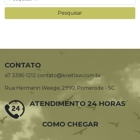
CONTATO
47 3395-1212 contato@kreitlow.com.br
Rua Hermann Weege, 2990, Pomerode - SC
ATENDIMENTO 24 HORAS
COMO CHEGAR