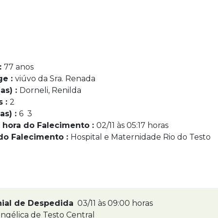
:
77 anos
ge :
viúvo da Sra. Renada
as) :
Dorneli, Renilda
s :
2
as) :
6 3
 hora do Falecimento :
02/11 às 05:17 horas
do Falecimento :
Hospital e Maternidade Rio do Testo
nial de Despedida
03/11 às 09:00 horas
ngélica de Testo Central