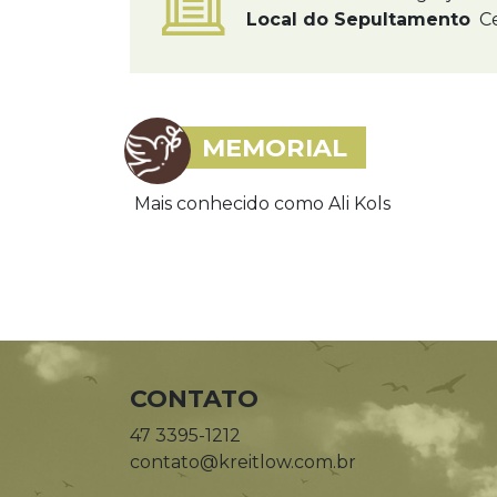
Local do Sepultamento
Ce
MEMORIAL
Mais conhecido como Ali Kols
CONTATO
47 3395-1212
contato@kreitlow.com.br