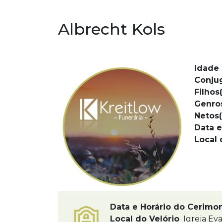
Albrecht Kols
Idade 
Conju
Filhos(
Genro
Netos(
Data e
Local 
Data e Horário do Cerimo
Local do Velório
Igreja Eva