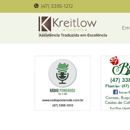
(47) 3395-1212
Em