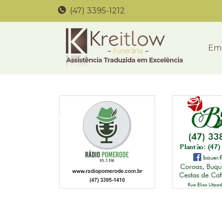
(47) 3395-1212
Em