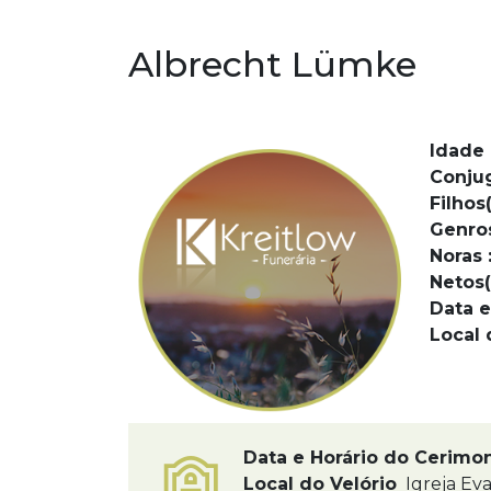
Albrecht Lümke
Idade 
Conju
Filhos(
Genro
Noras 
Netos(
Data e
Local 
Data e Horário do Cerimo
Local do Velório
Igreja Eva