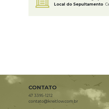
Local do Sepultamento
Ce
CONTATO
47 3395-1212
contato@kreitlow.com.br