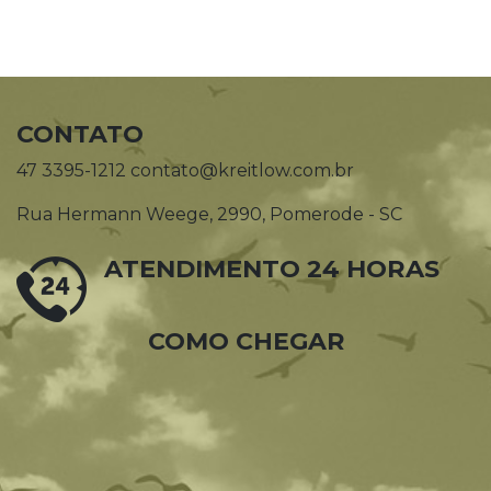
CONTATO
47 3395-1212 contato@kreitlow.com.br
Rua Hermann Weege, 2990, Pomerode - SC
ATENDIMENTO 24 HORAS
COMO CHEGAR