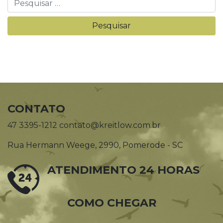
CONTATO
47 3395-1212 contato@kreitlow.com.br
Rua Hermann Weege, 2990, Pomerode - SC
ATENDIMENTO 24 HORAS
COMO CHEGAR