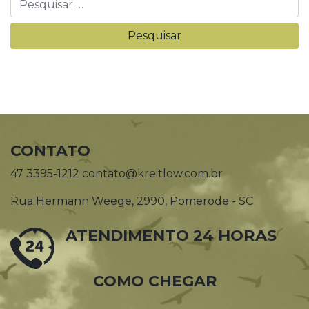
CONTATO
47 3395-1212 contato@kreitlow.com.br
Rua Hermann Weege, 2990, Pomerode - SC
ATENDIMENTO 24 HORAS
COMO CHEGAR