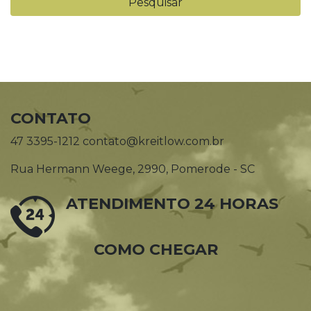
CONTATO
47 3395-1212 contato@kreitlow.com.br
Rua Hermann Weege, 2990, Pomerode - SC
ATENDIMENTO 24 HORAS
COMO CHEGAR