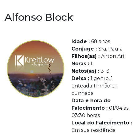
Alfonso Block
Idade :
68 anos
Conjuge :
Sra. Paula
Filhos(as) :
Airton Ari
Noras :
1
Netos(as) :
3 3
Deixa :
1 genro, 1
enteada 1 irmão e 1
cunhada
Data e hora do
Falecimento :
01/04 às
03:30 horas
Local do Falecimento :
Em sua residência