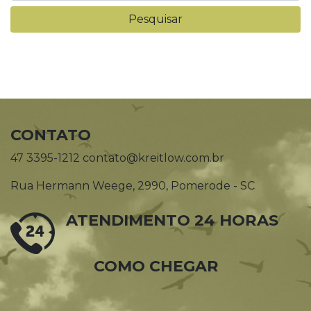
CONTATO
47 3395-1212 contato@kreitlow.com.br
Rua Hermann Weege, 2990, Pomerode - SC
ATENDIMENTO 24 HORAS
COMO CHEGAR