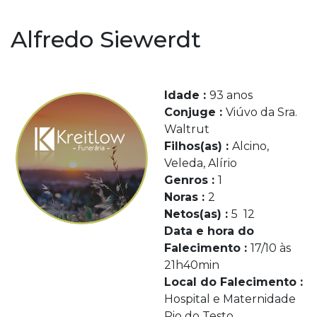
Alfredo Siewerdt
Idade :
93 anos
Conjuge :
Viúvo da Sra.
Waltrut
Filhos(as) :
Alcino,
Veleda, Alírio
Genros :
1
Noras :
2
Netos(as) :
5 12
Data e hora do
Falecimento :
17/10 às
21h40min
Local do Falecimento :
Hospital e Maternidade
Rio do Testo