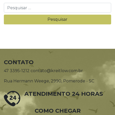
CONTATO
47 3395-1212 contato@kreitlow.com.br
Rua Hermann Weege, 2990, Pomerode - SC
ATENDIMENTO 24 HORAS
COMO CHEGAR