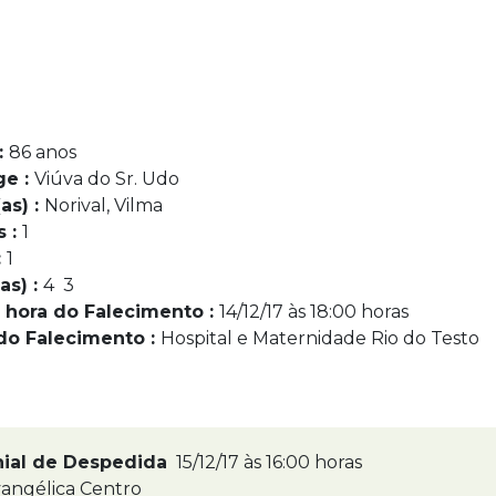
:
86 anos
ge :
Viúva do Sr. Udo
as) :
Norival, Vilma
s :
1
:
1
as) :
4 3
 hora do Falecimento :
14/12/17 às 18:00 horas
do Falecimento :
Hospital e Maternidade Rio do Testo
nial de Despedida
15/12/17 às 16:00 horas
angélica Centro