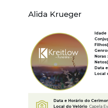
Alida Krueger
Idade 
Conju
Filhos(
Genro
Noras 
Netos(
Data e
Local 
Data e Horário do Cerimo
Local do Velório
Capela Ev