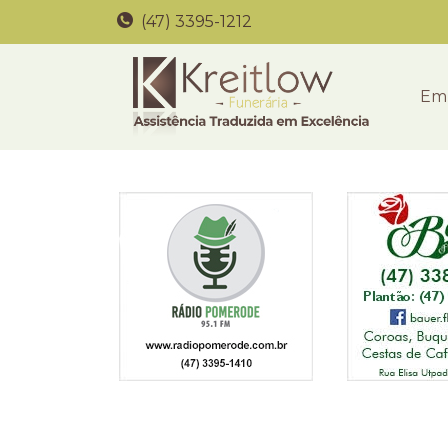
(47) 3395-1212
Em