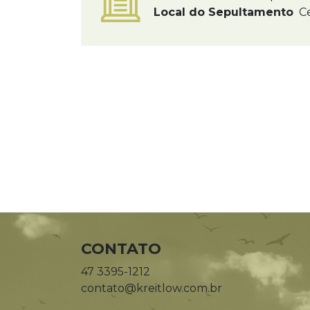
Local do Sepultamento
Ce
CONTATO
47 3395-1212
contato@kreitlow.com.br