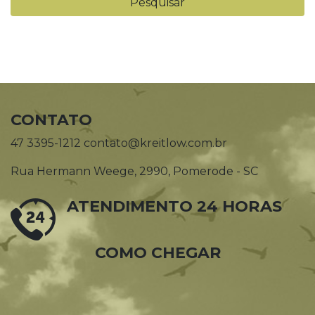
CONTATO
47 3395-1212 contato@kreitlow.com.br
Rua Hermann Weege, 2990, Pomerode - SC
ATENDIMENTO 24 HORAS
COMO CHEGAR