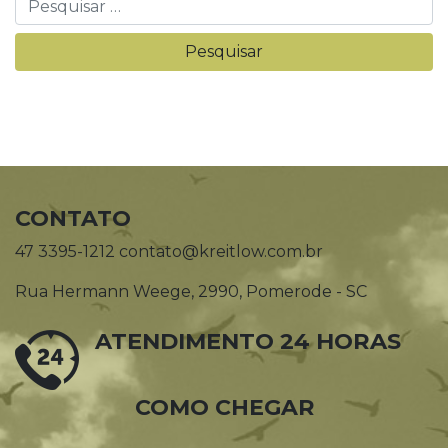
CONTATO
47 3395-1212 contato@kreitlow.com.br
Rua Hermann Weege, 2990, Pomerode - SC
ATENDIMENTO 24 HORAS
COMO CHEGAR