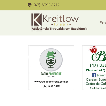
(47) 3395-1212
Em