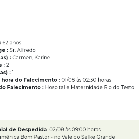
:
62 anos
ge :
Sr. Alfredo
as) :
Carmen, Karine
s :
2
as) :
1
 hora do Falecimento :
01/08 às 02:30 horas
do Falecimento :
Hospital e Maternidade Rio do Testo
nial de Despedida
02/08 às 09:00 horas
umênica Bom Pastor - no Vale do Selke Grande