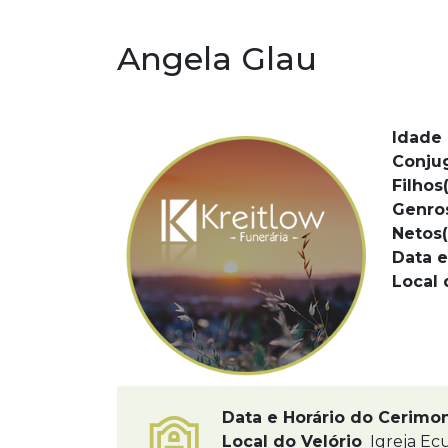
Angela Glau
Idade 
Conju
Filhos(
Genro
Netos(
Data e
Local 
Data e Horário do Cerimo
Local do Velório
Igreja Ec