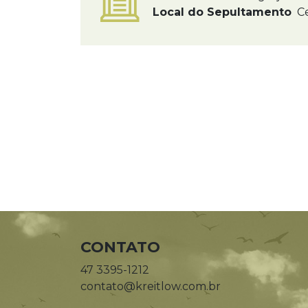
Local do Sepultamento
Ce
CONTATO
47 3395-1212
contato@kreitlow.com.br