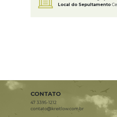
Local do Sepultamento
Ce
CONTATO
47 3395-1212
contato@kreitlow.com.br