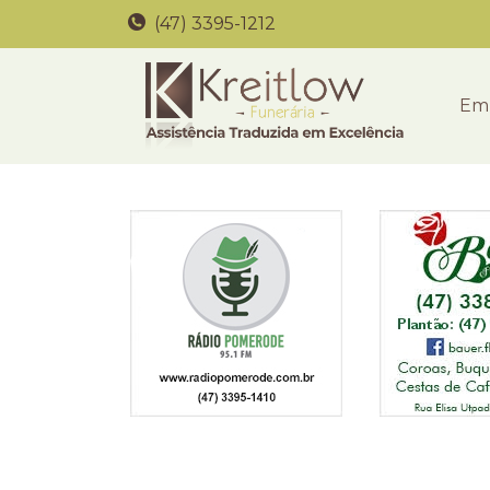
(47) 3395-1212
Em