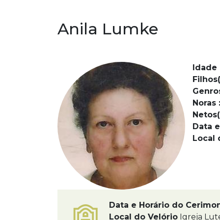
Anila Lumke
Idade 
Filhos(
Genro
Noras 
Netos(
Data e
Local 
Data e Horário do Cerimo
Local do Velório
Igreja Lut