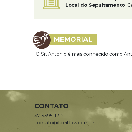
Local do Sepultamento
Ce
MEMORIAL
O Sr. Antonio é mais conhecido como An
CONTATO
47 3395-1212
contato@kreitlow.com.br