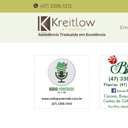
(47) 3395-1212
Em