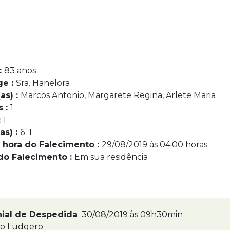
:
83 anos
ge :
Sra. Hanelora
as) :
Marcos Antonio, Margarete Regina, Arlete Maria
s :
1
:
1
as) :
6 1
 hora do Falecimento :
29/08/2019 às 04:00 horas
do Falecimento :
Em sua residência
nial de Despedida
30/08/2019 às 09h30min
ão Ludgero