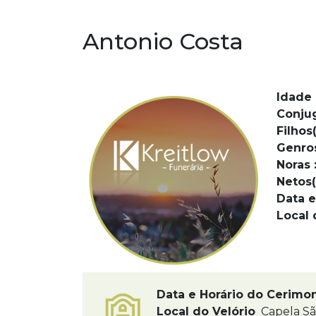
Antonio Costa
Idade 
Conju
Filhos(
Genro
Noras 
Netos(
Data e
Local 
Data e Horário do Cerimo
Local do Velório
Capela S