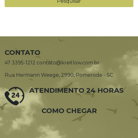
CONTATO
47 3395-1212 contato@kreitlow.com.br
Rua Hermann Weege, 2990, Pomerode - SC
ATENDIMENTO 24 HORAS
COMO CHEGAR