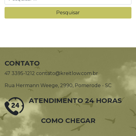
CONTATO
47 3395-1212 contato@kreitlow.com.br
Rua Hermann Weege, 2990, Pomerode - SC
ATENDIMENTO 24 HORAS
COMO CHEGAR