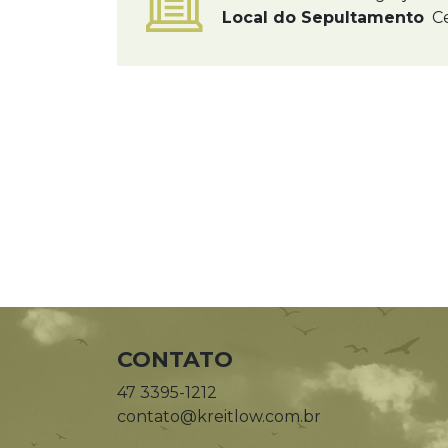
Local do Sepultamento
Ce
CONTATO
47 3395-1212
contato@kreitlow.com.br