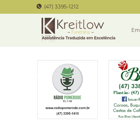
(47) 3395-1212
Em