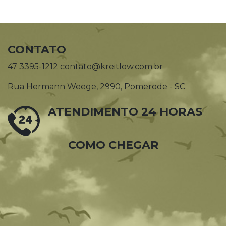
CONTATO
47 3395-1212 contato@kreitlow.com.br
Rua Hermann Weege, 2990, Pomerode - SC
ATENDIMENTO 24 HORAS
COMO CHEGAR