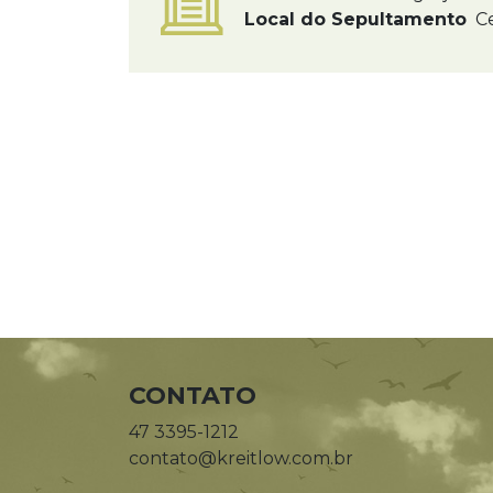
Local do Sepultamento
Ce
CONTATO
47 3395-1212
contato@kreitlow.com.br