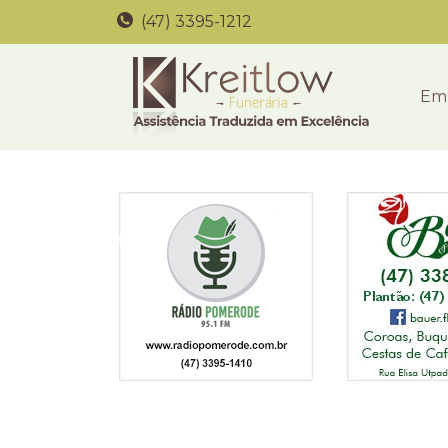
(47) 3395-1212
Em