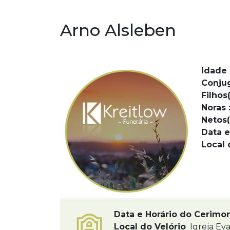
Arno Alsleben
Idade 
Conju
Filhos(
Noras 
Netos(
Data e
Local 
Data e Horário do Cerimo
Local do Velório
Igreja Eva