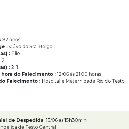
:
82 anos
ge :
viúvo da Sra. Helga
as) :
Elio
:
2
as) :
2 1
 hora do Falecimento :
12/06 às 21:00 horas
do Falecimento :
Hospital e Maternidade Rio do Testo
nial de Despedida
13/06 às 15h30min
ngélica de Testo Central