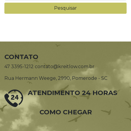
CONTATO
47 3395-1212 contato@kreitlow.com.br
Rua Hermann Weege, 2990, Pomerode - SC
ATENDIMENTO 24 HORAS
COMO CHEGAR