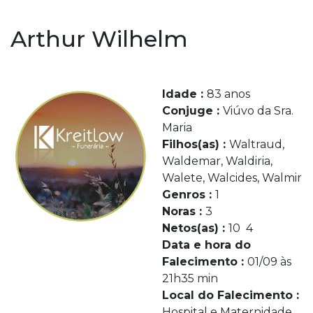
Arthur Wilhelm
Idade :
83 anos
Conjuge :
Viúvo da Sra.
Maria
Filhos(as) :
Waltraud,
Waldemar, Waldiria,
Walete, Walcides, Walmir
Genros :
1
Noras :
3
Netos(as) :
10 4
Data e hora do
Falecimento :
01/09 às
21h35 min
Local do Falecimento :
Hospital e Maternidade