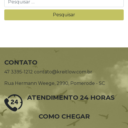
CONTATO
47 3395-1212 contato@kreitlow.com.br
Rua Hermann Weege, 2990, Pomerode - SC
ATENDIMENTO 24 HORAS
COMO CHEGAR