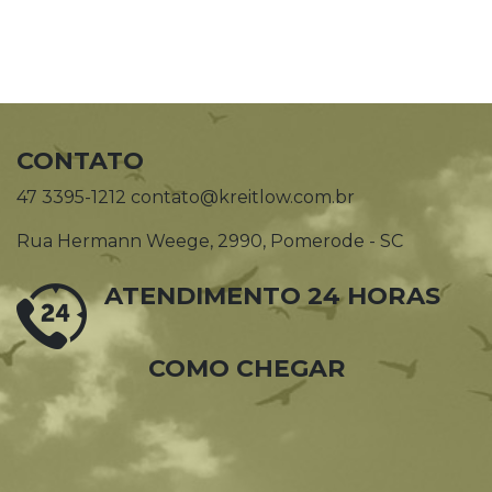
CONTATO
47 3395-1212 contato@kreitlow.com.br
Rua Hermann Weege, 2990, Pomerode - SC
ATENDIMENTO 24 HORAS
COMO CHEGAR