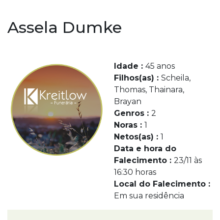
Assela Dumke
Idade :
45 anos
Filhos(as) :
Scheila,
Thomas, Thainara,
Brayan
Genros :
2
Noras :
1
Netos(as) :
1
Data e hora do
Falecimento :
23/11 às
16:30 horas
Local do Falecimento :
Em sua residência