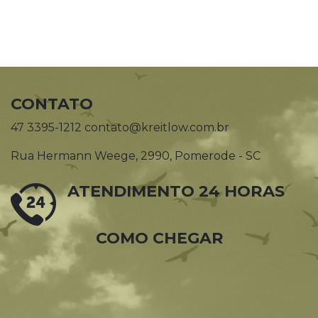
CONTATO
47 3395-1212 contato@kreitlow.com.br
Rua Hermann Weege, 2990, Pomerode - SC
ATENDIMENTO 24 HORAS
COMO CHEGAR