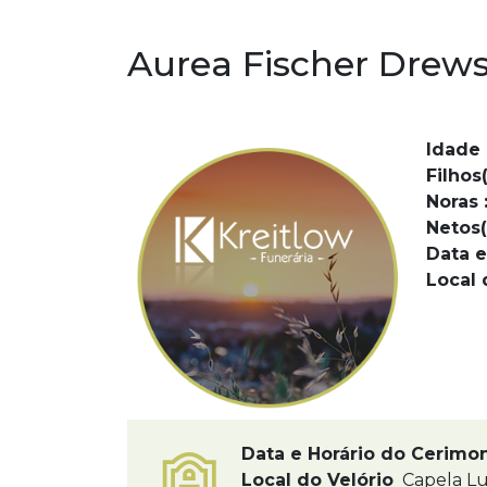
Aurea Fischer Drew
Idade 
Filhos(
Noras 
Netos(
Data e
Local 
Data e Horário do Cerimo
Local do Velório
Capela Lu