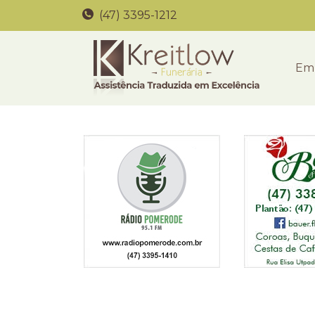
(47) 3395-1212
Em