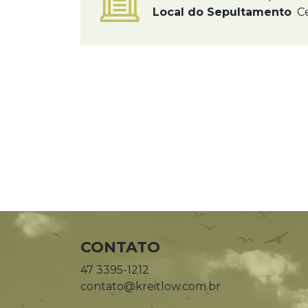
Local do Sepultamento
Ce
CONTATO
47 3395-1212
contato@kreitlow.com.br