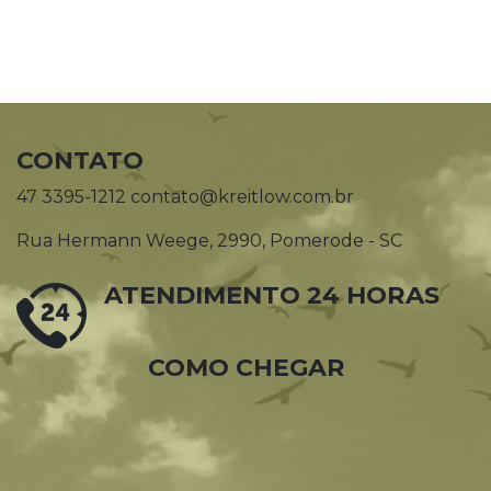
CONTATO
47 3395-1212 contato@kreitlow.com.br
Rua Hermann Weege, 2990, Pomerode - SC
ATENDIMENTO 24 HORAS
COMO CHEGAR