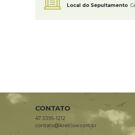
Local do Sepultamento
Ce
CONTATO
47 3395-1212
contato@kreitlow.com.br