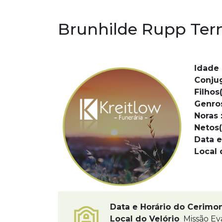
Brunhilde Rupp Ter
Idade 
Conju
Filhos(
Genro
Noras 
Netos(
Data e
Local 
Data e Horário do Cerimo
Local do Velório
Missão Eva