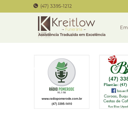
(47) 3395-1212
Em