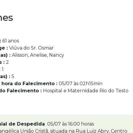
nes
:
61 anos
ge :
Viúva do Sr. Osmar
as) :
Alisson, Anelise, Nancy
s :
2
:
1
as) :
5
 hora do Falecimento :
05/07 às 02h15min
do Falecimento :
Hospital e Maternidade Rio do Testo
nial de Despedida
05/07 às 16:00 horas
ngélica União Cristã, situada na Rua Luiz Abry, Centro