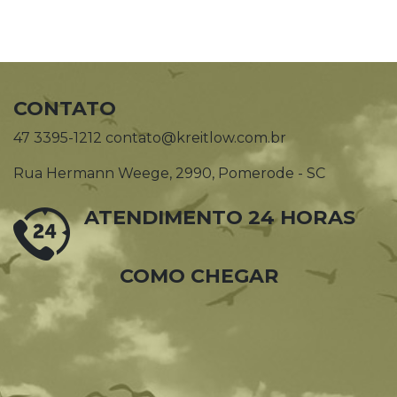
CONTATO
47 3395-1212 contato@kreitlow.com.br
Rua Hermann Weege, 2990, Pomerode - SC
ATENDIMENTO 24 HORAS
COMO CHEGAR