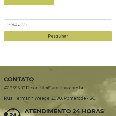
CONTATO
47 3395-1212 contato@kreitlow.com.br
Rua Hermann Weege, 2990, Pomerode - SC
ATENDIMENTO 24 HORAS