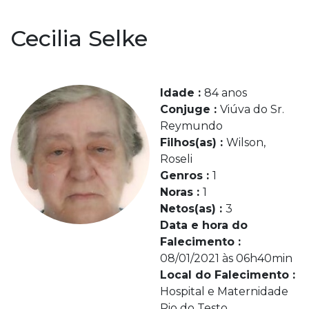
Cecilia Selke
Idade :
84 anos
Conjuge :
Viúva do Sr.
Reymundo
Filhos(as) :
Wilson,
Roseli
Genros :
1
Noras :
1
Netos(as) :
3
Data e hora do
Falecimento :
08/01/2021 às 06h40min
Local do Falecimento :
Hospital e Maternidade
Rio do Testo