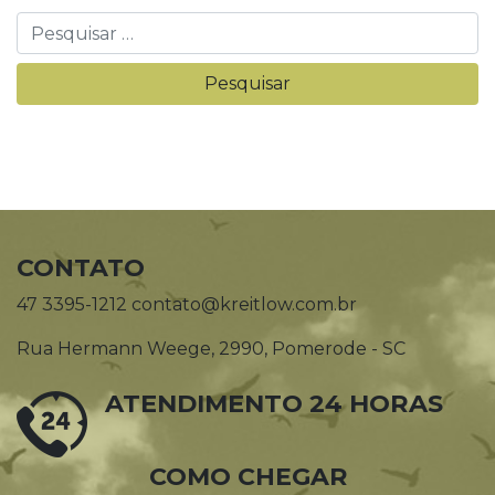
CONTATO
47 3395-1212 contato@kreitlow.com.br
Rua Hermann Weege, 2990, Pomerode - SC
ATENDIMENTO 24 HORAS
COMO CHEGAR