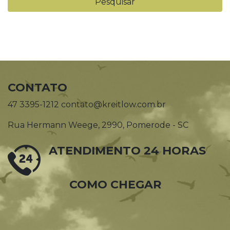
CONTATO
47 3395-1212 contato@kreitlow.com.br
Rua Hermann Weege, 2990, Pomerode - SC
ATENDIMENTO 24 HORAS
COMO CHEGAR