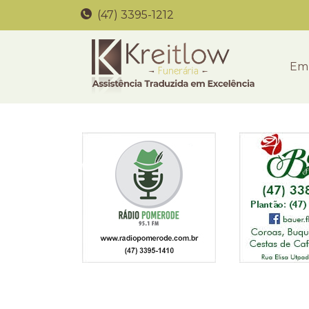
(47) 3395-1212
Em