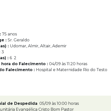
:
75 anos
ge :
Sr. Geraldo
as) :
Udomar, Almir, Altair, Ademir
:
3
as) :
6 2
 hora do Falecimento :
04/09 às 11:20 horas
do Falecimento :
Hospital e Maternidade Rio do Testo
nial de Despedida
05/09 às 10:00 horas
nitária Evangélica Cristo Bom Pastor