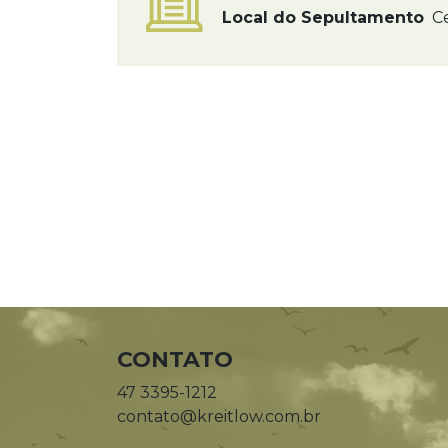
Local do Sepultamento
Ce
CONTATO
47 3395-1212
contato@kreitlow.com.br