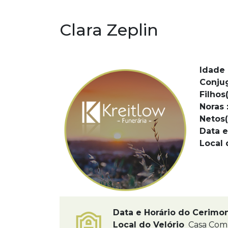
Clara Zeplin
Idade 
Conju
Filhos(
Noras 
Netos(
Data e
Local 
Data e Horário do Cerimo
Local do Velório
Casa Comu