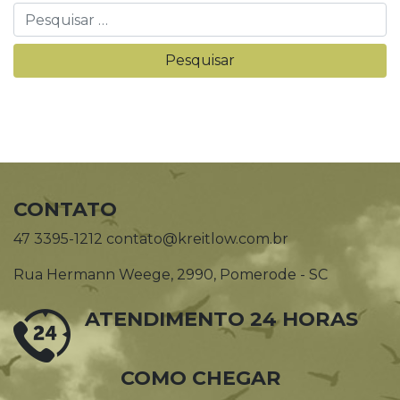
CONTATO
47 3395-1212 contato@kreitlow.com.br
Rua Hermann Weege, 2990, Pomerode - SC
ATENDIMENTO 24 HORAS
COMO CHEGAR