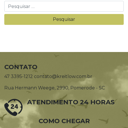
CONTATO
47 3395-1212 contato@kreitlow.com.br
Rua Hermann Weege, 2990, Pomerode - SC
ATENDIMENTO 24 HORAS
COMO CHEGAR