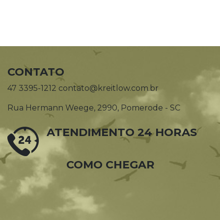
CONTATO
47 3395-1212 contato@kreitlow.com.br
Rua Hermann Weege, 2990, Pomerode - SC
ATENDIMENTO 24 HORAS
COMO CHEGAR