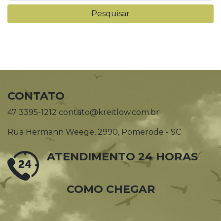
CONTATO
47 3395-1212 contato@kreitlow.com.br
Rua Hermann Weege, 2990, Pomerode - SC
ATENDIMENTO 24 HORAS
COMO CHEGAR