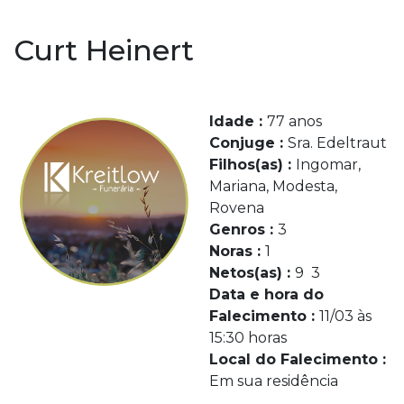
Curt Heinert
Idade :
77 anos
Conjuge :
Sra. Edeltraut
Filhos(as) :
Ingomar,
Mariana, Modesta,
Rovena
Genros :
3
Noras :
1
Netos(as) :
9 3
Data e hora do
Falecimento :
11/03 às
15:30 horas
Local do Falecimento :
Em sua residência