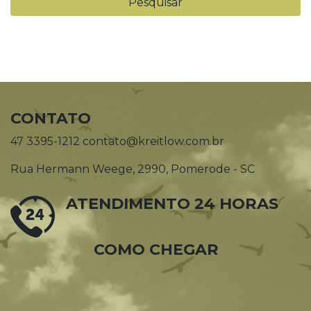
CONTATO
47 3395-1212 contato@kreitlow.com.br
Rua Hermann Weege, 2990, Pomerode - SC
ATENDIMENTO 24 HORAS
COMO CHEGAR