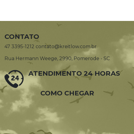
CONTATO
47 3395-1212 contato@kreitlow.com.br
Rua Hermann Weege, 2990, Pomerode - SC
ATENDIMENTO 24 HORAS
COMO CHEGAR