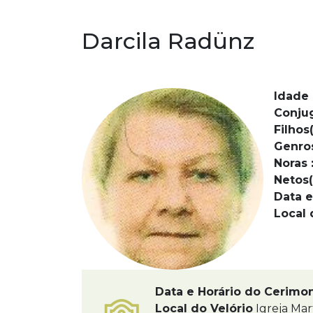
Darcila Radünz
Idade 
Conju
Filhos(
Genro
Noras 
Netos(
Data e
Local 
Data e Horário do Cerimo
Local do Velório
Igreja Mar