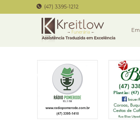
(47) 3395-1212
Em