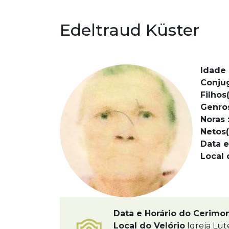
Edeltraud Küster
Idade 
Conju
Filhos(
Genro
Noras 
Netos(
Data e
Local 
Data e Horário do Cerimo
Local do Velório
Igreja Lut