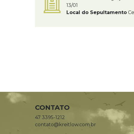
13/01
Local do Sepultamento
Ce
CONTATO
47 3395-1212
contato@kreitlow.com.br