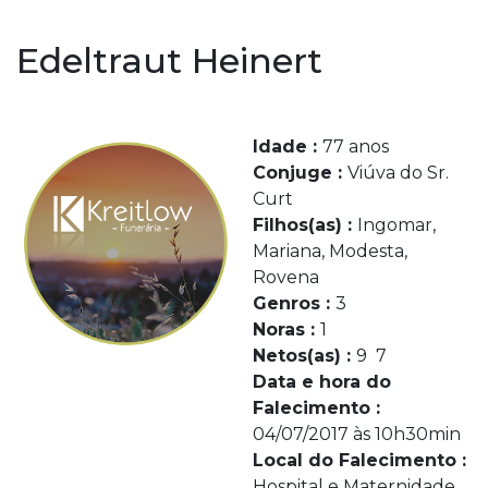
Edeltraut Heinert
Idade :
77 anos
Conjuge :
Viúva do Sr.
Curt
Filhos(as) :
Ingomar,
Mariana, Modesta,
Rovena
Genros :
3
Noras :
1
Netos(as) :
9 7
Data e hora do
Falecimento :
04/07/2017 às 10h30min
Local do Falecimento :
Hospital e Maternidade