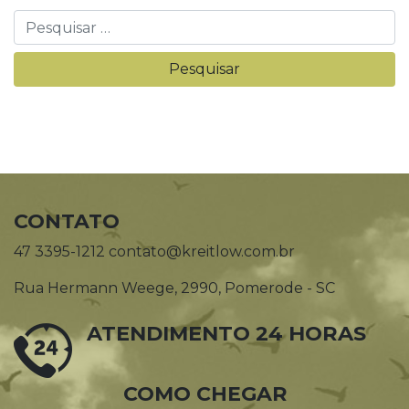
CONTATO
47 3395-1212 contato@kreitlow.com.br
Rua Hermann Weege, 2990, Pomerode - SC
ATENDIMENTO 24 HORAS
COMO CHEGAR