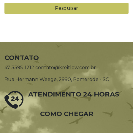
CONTATO
47 3395-1212 contato@kreitlow.com.br
Rua Hermann Weege, 2990, Pomerode - SC
ATENDIMENTO 24 HORAS
COMO CHEGAR