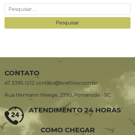
CONTATO
47 3395-1212 contato@kreitlow.com.br
Rua Hermann Weege, 2990, Pomerode - SC
ATENDIMENTO 24 HORAS
COMO CHEGAR