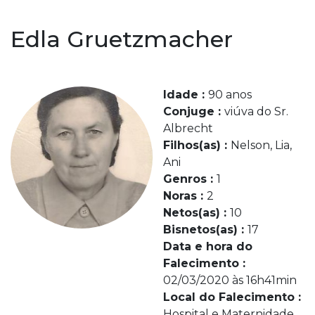
Edla Gruetzmacher
Idade :
90 anos
Conjuge :
viúva do Sr.
Albrecht
Filhos(as) :
Nelson, Lia,
Ani
Genros :
1
Noras :
2
Netos(as) :
10
Bisnetos(as) :
17
Data e hora do
Falecimento :
02/03/2020 às 16h41min
Local do Falecimento :
Hospital e Maternidade